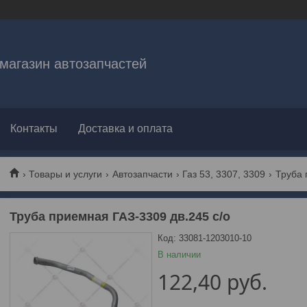
магазин автозапчастей
Контакты
Доставка и оплата
Товары и услуги
Автозапчасти
Газ 53, 3307, 3309
Труба 
Труба приемная ГАЗ-3309 дв.245 с/о
Код:
33081-1203010-10
В наличии
122,40
руб.