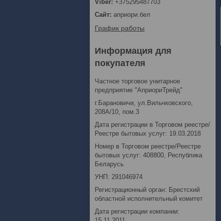
+375295487703
априори.бел
График работы
Информация для
покупателя
Частное торговое унитарное
предприятие "АприориТрейд"
г.Барановичи, ул.Вильчковского,
208А/10, пом.3
Дата регистрации в Торговом реестре/
Реестре бытовых услуг: 19.03.2018
Номер в Торговом реестре/Реестре
бытовых услуг: 408800, Республика
Беларусь
УНП: 291046974
Регистрационный орган: Брестский
областной исполнительный комитет
Дата регистрации компании:
15.11.2011