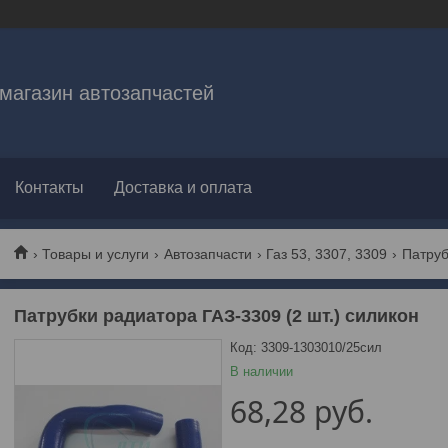
магазин автозапчастей
Контакты
Доставка и оплата
Товары и услуги
Автозапчасти
Газ 53, 3307, 3309
Патрубки радиатора ГАЗ-3309 (2 шт.) силикон
Код:
3309-1303010/25сил
В наличии
68,28
руб.