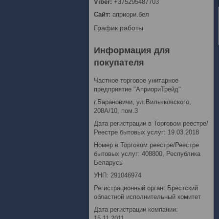
+375295487703
априори.бел
График работы
Информация для
покупателя
Частное торговое унитарное
предприятие "АприориТрейд"
г.Барановичи, ул.Вильчковского,
208А/10, пом.3
Дата регистрации в Торговом реестре/
Реестре бытовых услуг: 19.03.2018
Номер в Торговом реестре/Реестре
бытовых услуг: 408800, Республика
Беларусь
УНП: 291046974
Регистрационный орган: Брестский
областной исполнительный комитет
Дата регистрации компании:
15.11.2011