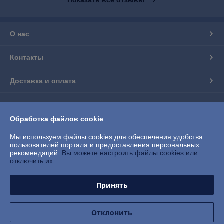
О нас
Контакты
Доставка и оплата
График работы
Обработка файлов cookie
Полная версия сайта
Мы используем файлы cookies для обеспечения удобства
пользователей портала и предоставления персональных
Политика обработки cookies
рекомендаций.
Вы можете настроить файлы cookies или
отключить их.
Сайт создан на платформе Deal.by
Принять
Отклонить