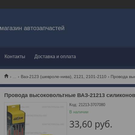
магазин автозапчастей
Контакты
Доставка и оплата
...
Ваз-2123 (шевроле-нива), 2121, 2101-2110
Провода высоковольтные ВАЗ-21213 силиконо
Код:
21213-3707080
В наличии
33,60
руб.