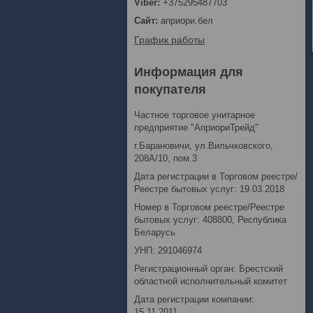
+375295487703
априори.бел
График работы
Информация для
покупателя
Частное торговое унитарное
предприятие "АприориТрейд"
г.Барановичи, ул.Вильчковского,
208А/10, пом.3
Дата регистрации в Торговом реестре/
Реестре бытовых услуг: 19.03.2018
Номер в Торговом реестре/Реестре
бытовых услуг: 408800, Республика
Беларусь
УНП: 291046974
Регистрационный орган: Брестский
областной исполнительный комитет
Дата регистрации компании:
15.11.2011