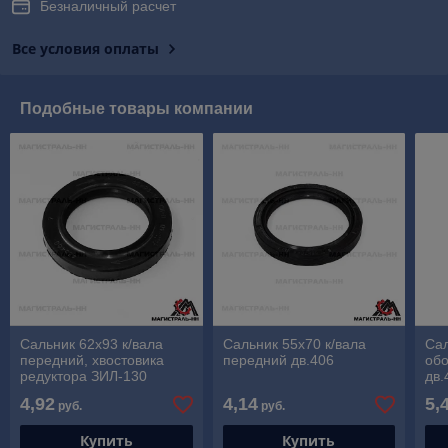
Безналичный расчет
Все условия оплаты
Подобные товары компании
Сальник 62х93 к/вала
Сальник 55х70 к/вала
Сал
передний, хвостовика
передний дв.406
об
редуктора ЗИЛ-130
дв.
4,92
4,14
5,
руб.
руб.
Купить
Купить