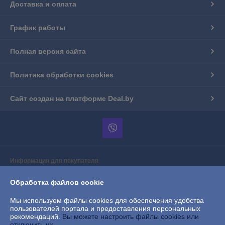
Доставка и оплата
График работы
Полная версия сайта
Политика обработки cookies
Сайт создан на платформе Deal.by
Информация для покупателя
Юридическое лицо:
Частное торговое унитарное предприятие
Обработка файлов cookie
"АприориТрейд"
г.Барановичи, ул.Вильчковского, 208А/10, пом.3
Мы используем файлы cookies для обеспечения удобства
Регистрационный номер ЕГР: 291046974
пользователей портала и предоставления персональных
рекомендаций.
Вы можете настроить файлы cookies или
УНП: 291046974
отключить их.