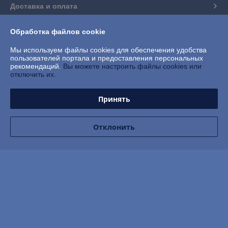
Доставка и оплата
График работы
Обработка файлов cookie
Мы используем файлы cookies для обеспечения удобства
Полная версия сайта
пользователей портала и предоставления персональных
рекомендаций.
Вы можете настроить файлы cookies или
отключить их.
Политика обработки cookies
Принять
Сайт создан на платформе Deal.by
Отклонить
Информация для покупателя
Юридическое лицо:
Частное торговое унитарное предприятие
"АприориТрейд"
г.Барановичи, ул.Вильчковского, 208А/10, пом.3
Регистрационный номер ЕГР: 291046974