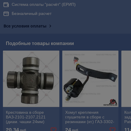
Система оплаты "расчёт" (ЕРИП)
Безналичный расчет
Все условия оплаты
Подобные товары компании
Крестовина в сборе
Хомут крепления
Кол
ВАЗ-2101-2107,2121
глушителя в сборе с
зад
(диам. чашки 24мм)
резинками (кт.) ГАЗ-3302-
Pat
3221 до 2003г
г.в
20,34
24
11
руб.
руб.