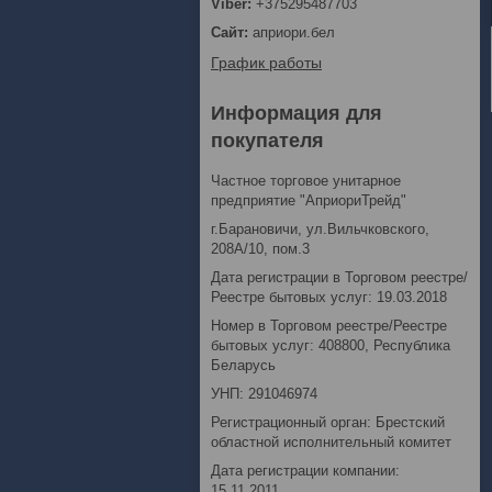
+375295487703
априори.бел
График работы
Информация для
покупателя
Частное торговое унитарное
предприятие "АприориТрейд"
г.Барановичи, ул.Вильчковского,
208А/10, пом.3
Дата регистрации в Торговом реестре/
Реестре бытовых услуг: 19.03.2018
Номер в Торговом реестре/Реестре
бытовых услуг: 408800, Республика
Беларусь
УНП: 291046974
Регистрационный орган: Брестский
областной исполнительный комитет
Дата регистрации компании:
15.11.2011