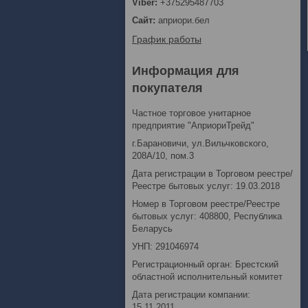
+375295487703
априори.бел
График работы
Информация для
покупателя
Частное торговое унитарное
предприятие "АприориТрейд"
г.Барановичи, ул.Вильчковского,
208А/10, пом.3
Дата регистрации в Торговом реестре/
Реестре бытовых услуг: 19.03.2018
Номер в Торговом реестре/Реестре
бытовых услуг: 408800, Республика
Беларусь
УНП: 291046974
Регистрационный орган: Брестский
областной исполнительный комитет
Дата регистрации компании:
15.11.2011