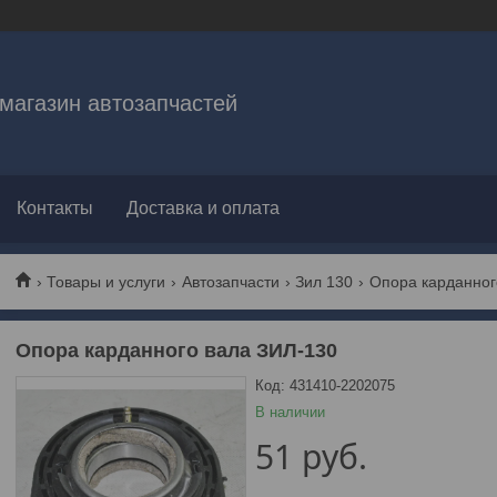
магазин автозапчастей
Контакты
Доставка и оплата
Товары и услуги
Автозапчасти
Зил 130
Опора карданног
Опора карданного вала ЗИЛ-130
Код:
431410-2202075
В наличии
51
руб.