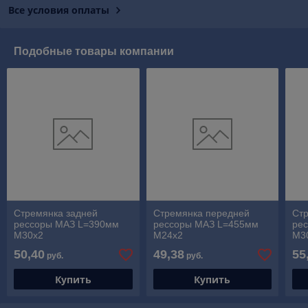
Все условия оплаты
Подобные товары компании
Стремянка задней
Стремянка передней
Ст
рессоры МАЗ L=390мм
рессоры МАЗ L=455мм
ре
М30х2
М24х2
М3
50,40
49,38
55
руб.
руб.
Купить
Купить