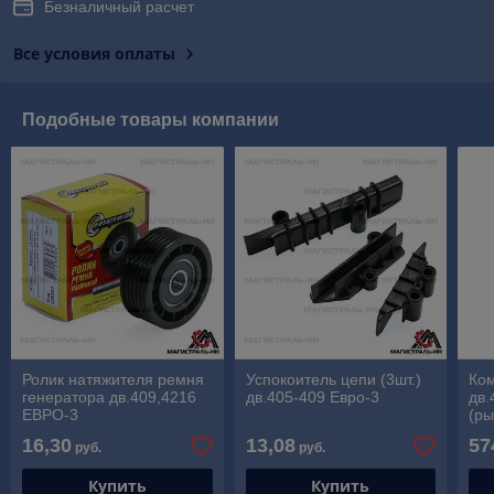
Безналичный расчет
Все условия оплаты
Подобные товары компании
Ролик натяжителя ремня
Успокоитель цепи (3шт.)
Ко
генератора дв.409,4216
дв.405-409 Евро-3
дв.
ЕВРО-3
(ры
вту
16,30
13,08
57
руб.
руб.
Купить
Купить