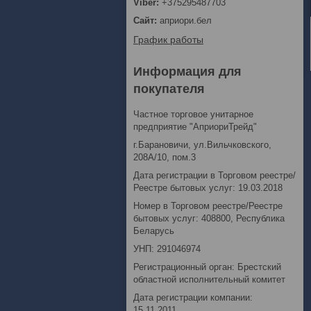
+375295487703
априори.бел
График работы
Информация для
покупателя
Частное торговое унитарное
предприятие "АприориТрейд"
г.Барановичи, ул.Вильчковского,
208А/10, пом.3
Дата регистрации в Торговом реестре/
Реестре бытовых услуг: 19.03.2018
Номер в Торговом реестре/Реестре
бытовых услуг: 408800, Республика
Беларусь
УНП: 291046974
Регистрационный орган: Брестский
областной исполнительный комитет
Дата регистрации компании:
15.11.2011