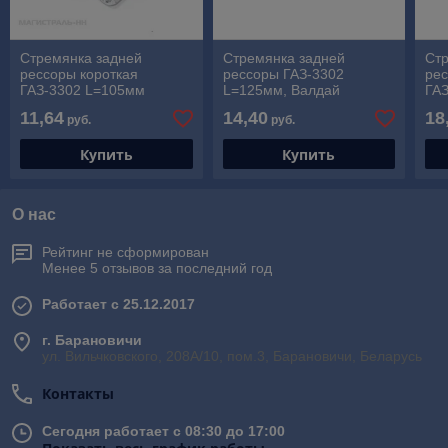
Стремянка задней
Стремянка задней
Ст
рессоры короткая
рессоры ГАЗ-3302
ре
ГАЗ-3302 L=105мм
L=125мм, Валдай
ГА
передняя в сборе
11,64
14,40
18
руб.
руб.
Купить
Купить
О нас
Рейтинг не сформирован
Менее 5 отзывов за последний год
Работает с 25.12.2017
г. Барановичи
ул. Вильчковского, 208А/10, пом.3, Барановичи, Беларусь
Контакты
Сегодня работает с 08:30 до 17:00