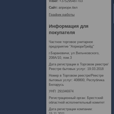
+375295487703
априори.бел
График работы
Информация для
покупателя
Частное торговое унитарное
предприятие "АприориТрейд"
г.Барановичи, ул.Вильчковского,
208А/10, пом.3
Дата регистрации в Торговом реестре/
Реестре бытовых услуг: 19.03.2018
Номер в Торговом реестре/Реестре
бытовых услуг: 408800, Республика
Беларусь
УНП: 291046974
Регистрационный орган: Брестский
областной исполнительный комитет
Дата регистрации компании:
15.11.2011