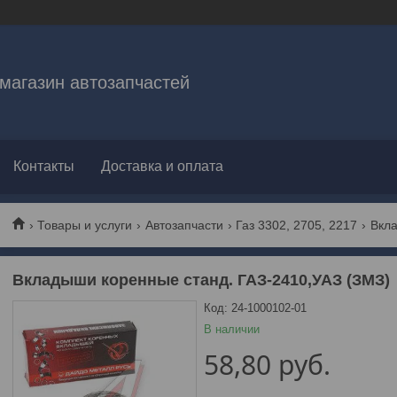
магазин автозапчастей
Контакты
Доставка и оплата
Товары и услуги
Автозапчасти
Газ 3302, 2705, 2217
Вкладыши коренные станд. ГАЗ-2410,УАЗ (ЗМЗ)
Код:
24-1000102-01
В наличии
58,80
руб.