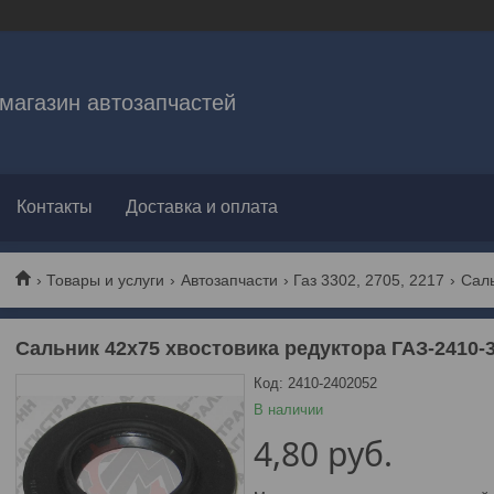
магазин автозапчастей
Контакты
Доставка и оплата
Товары и услуги
Автозапчасти
Газ 3302, 2705, 2217
Сальник 42х75 хвостовика редуктора ГАЗ-2410-
Код:
2410-2402052
В наличии
4,80
руб.