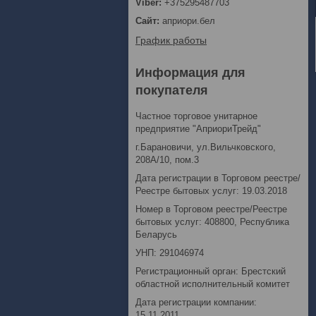
+375295487703
априори.бел
График работы
Информация для
покупателя
Частное торговое унитарное
предприятие "АприориТрейд"
г.Барановичи, ул.Вильчковского,
208А/10, пом.3
Дата регистрации в Торговом реестре/
Реестре бытовых услуг: 19.03.2018
Номер в Торговом реестре/Реестре
бытовых услуг: 408800, Республика
Беларусь
УНП: 291046974
Регистрационный орган: Брестский
областной исполнительный комитет
Дата регистрации компании:
15.11.2011