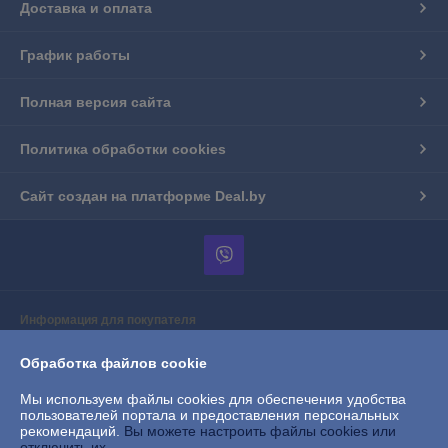
Доставка и оплата
График работы
Полная версия сайта
Политика обработки cookies
Сайт создан на платформе Deal.by
Информация для покупателя
Юридическое лицо:
Частное торговое унитарное предприятие
Обработка файлов cookie
"АприориТрейд"
г.Барановичи, ул.Вильчковского, 208А/10, пом.3
Мы используем файлы cookies для обеспечения удобства
Регистрационный номер ЕГР: 291046974
пользователей портала и предоставления персональных
рекомендаций.
Вы можете настроить файлы cookies или
УНП: 291046974
отключить их.