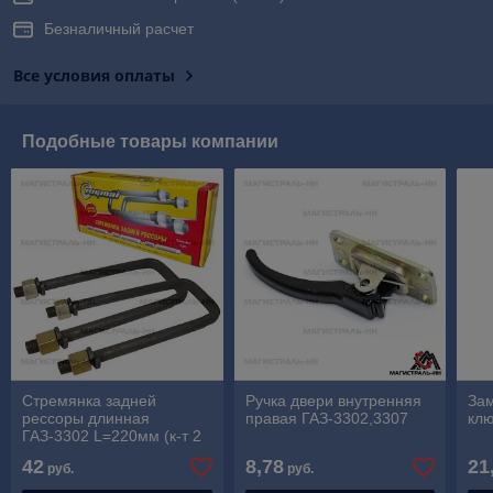
Безналичный расчет
Все условия оплаты
Подобные товары компании
Стремянка задней
Ручка двери внутренняя
Зам
рессоры длинная
правая ГАЗ-3302,3307
клю
ГАЗ-3302 L=220мм (к-т 2
шт.)
42
8,78
21
руб.
руб.