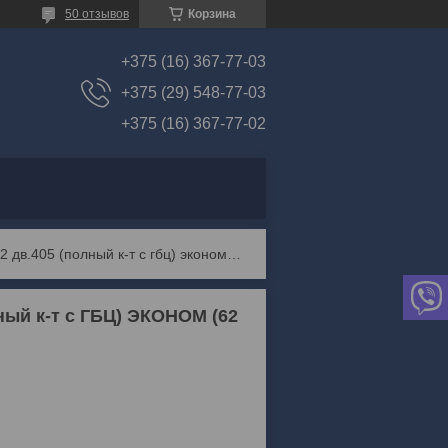
50 отзывов
Корзина
+375 (16) 367-77-03
+375 (29) 548-77-03
+375 (16) 367-77-02
Прокладки двигателя газ-3110-3302 дв.405 (полный к-т с гбц) эконом (62 комп.)
ный к-т с ГБЦ) ЭКОНОМ (62