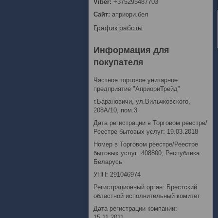
+375295487703
априори.бел
График работы
Информация для
покупателя
Частное торговое унитарное
предприятие "АприориТрейд"
г.Барановичи, ул.Вильчковского,
208А/10, пом.3
Дата регистрации в Торговом реестре/
Реестре бытовых услуг: 19.03.2018
Номер в Торговом реестре/Реестре
бытовых услуг: 408800, Республика
Беларусь
УНП: 291046974
Регистрационный орган: Брестский
областной исполнительный комитет
Дата регистрации компании:
15.11.2011