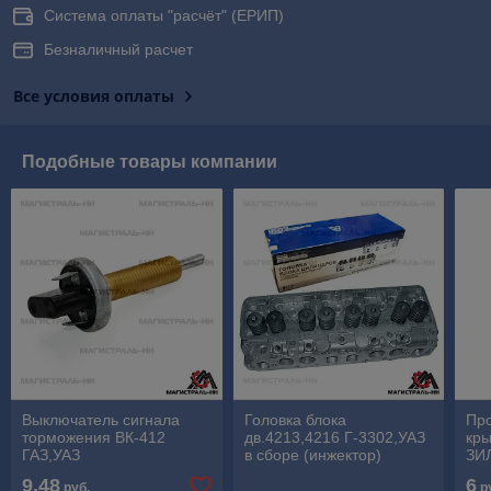
Система оплаты "расчёт" (ЕРИП)
Безналичный расчет
Все условия оплаты
Подобные товары компании
Выключатель сигнала
Головка блока
Про
торможения ВК-412
дв.4213,4216 Г-3302,УАЗ
кр
ГАЗ,УАЗ
в сборе (инжектор)
ЗИ
Евро-3 (ОАО "УМЗ")
(ре
9,48
6
руб.
р
Евр