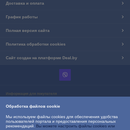
Доставка и оплата
График работы
Полная версия сайта
Политика обработки cookies
Сайт создан на платформе Deal.by
Информация для покупателя
Юридическое лицо:
Частное торговое унитарное предприятие
Обработка файлов cookie
"АприориТрейд"
г.Барановичи, ул.Вильчковского, 208А/10, пом.3
Мы используем файлы cookies для обеспечения удобства
Регистрационный номер ЕГР: 291046974
пользователей портала и предоставления персональных
рекомендаций.
Вы можете настроить файлы cookies или
УНП: 291046974