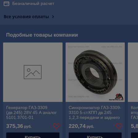
Безналичный расчет
Все условия оплаты
Подобные товары компании
Генератор ГАЗ-3309
Синхронизатор ГАЗ-3309-
Ко
(дв.245) 28V 45 А аналог
3310 5-ст.КПП дв.245
вто
5101.3701-01
1,2,3 передачи и заднего
ГАЗ
хода в сборе (без
375,36
220,74
5,
руб.
руб.
сухарей)
Купить
Купить