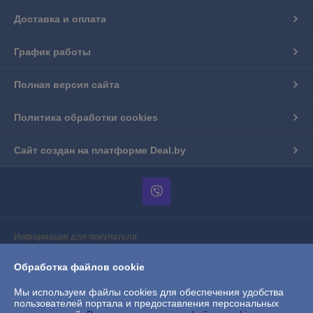
Доставка и оплата
График работы
Полная версия сайта
Политика обработки cookies
Сайт создан на платформе Deal.by
Информация для покупателя
Юридическое лицо:
Частное торговое унитарное предприятие
Обработка файлов cookie
"АприориТрейд"
г.Барановичи, ул.Вильчковского, 208А/10, пом.3
Мы используем файлы cookies для обеспечения удобства
Регистрационный номер ЕГР: 291046974
пользователей портала и предоставления персональных