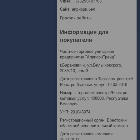
+375295487703
априори.бел
График работы
Информация для
покупателя
Частное торговое унитарное
предприятие "АприориТрейд"
г.Барановичи, ул.Вильчковского,
208А/10, пом.3
Дата регистрации в Торговом реестре/
Реестре бытовых услуг: 19.03.2018
Номер в Торговом реестре/Реестре
бытовых услуг: 408800, Республика
Беларусь
УНП: 291046974
Регистрационный орган: Брестский
областной исполнительный комитет
Дата регистрации компании:
15.11.2011