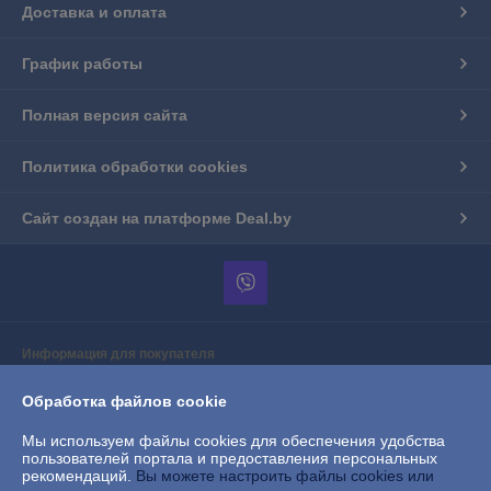
Доставка и оплата
График работы
Полная версия сайта
Политика обработки cookies
Сайт создан на платформе Deal.by
Информация для покупателя
Юридическое лицо:
Частное торговое унитарное предприятие
Обработка файлов cookie
"АприориТрейд"
г.Барановичи, ул.Вильчковского, 208А/10, пом.3
Мы используем файлы cookies для обеспечения удобства
Регистрационный номер ЕГР: 291046974
пользователей портала и предоставления персональных
рекомендаций.
Вы можете настроить файлы cookies или
УНП: 291046974