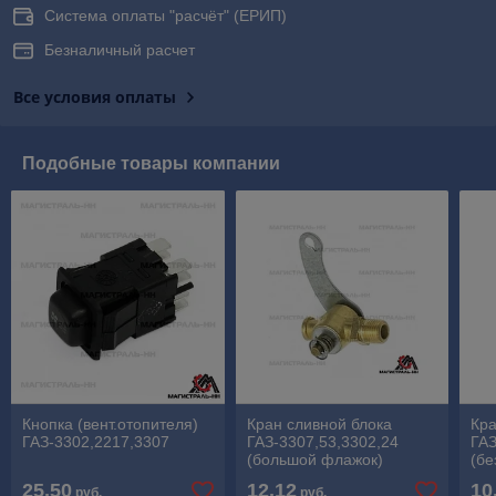
Система оплаты "расчёт" (ЕРИП)
Безналичный расчет
Все условия оплаты
Подобные товары компании
Кнопка (вент.отопителя)
Кран сливной блока
Кра
ГАЗ-3302,2217,3307
ГАЗ-3307,53,3302,24
ГАЗ
(большой флажок)
(бе
25,50
12,12
10
руб.
руб.